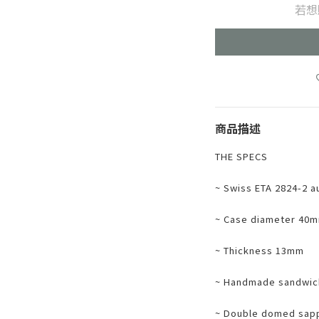
若想
商品描述
THE SPECS
~ Swiss ETA 2824-2 
~ Case diameter 40m
~ Thickness 13mm
~ Handmade sandwich
~ Double domed sapp