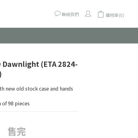
聯絡我們
購物車(0)
 Dawnlight (ETA 2824-
)
h new old stock case and hands
 of 98 pieces
售完