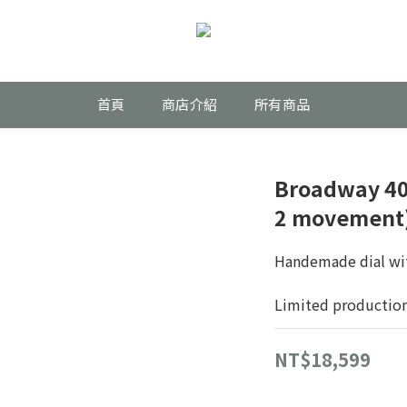
首頁
商店介紹
所有商品
Broadway 40
2 movement
Handemade dial wit
Limited production
NT$18,599